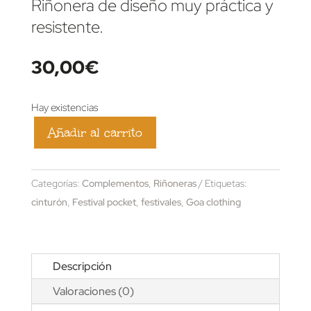
Riñonera de diseño muy práctica y
resistente.
30,00
€
Hay existencias
Añadir al carrito
Riñonera
estampada
verde
Categorías:
Complementos
,
Riñoneras
Etiquetas:
cantidad
cinturón
,
Festival pocket
,
festivales
,
Goa clothing
Descripción
Valoraciones (0)