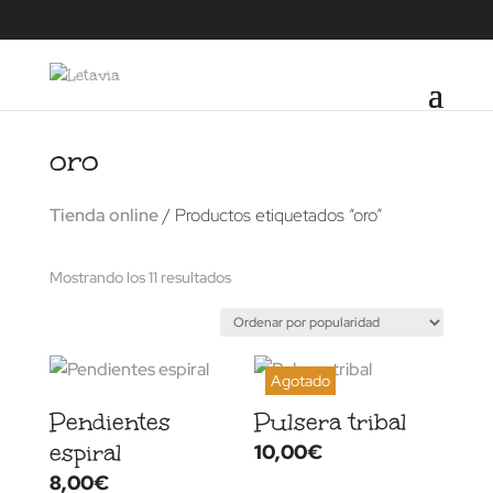
oro
Tienda online
/ Productos etiquetados “oro”
Ordenado
Mostrando los 11 resultados
por
popularidad
Pendientes
Pulsera tribal
espiral
10,00
€
8,00
€