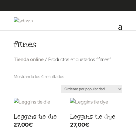
fitnes
Tienda online
/ Productos etiquetados “fitnes”
Ordenado
Mostrando los 4 resultados
por
popularidad
Leggins tie die
Leggins tie dye
27,00
€
27,00
€